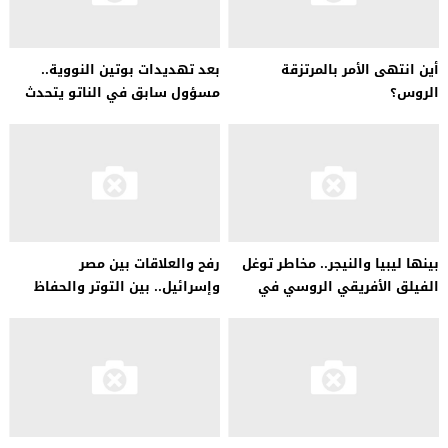
أين انتهى الأمر بالمرتزقة
بعد تهديدات بوتين النووية..
الروس؟
مسؤول سابق في الناتو يتحدث
لـ«أخبار الآن» عن «حرب التجميد
العميق»
بينها ليبيا والنيجر.. مخاطر توغل
رفح والعلاقات بين مصر
الفيلق الأفريقي الروسي في
وإسرائيل.. بين التوتر والحفاظ
القارة الأفريقية
على المصالح