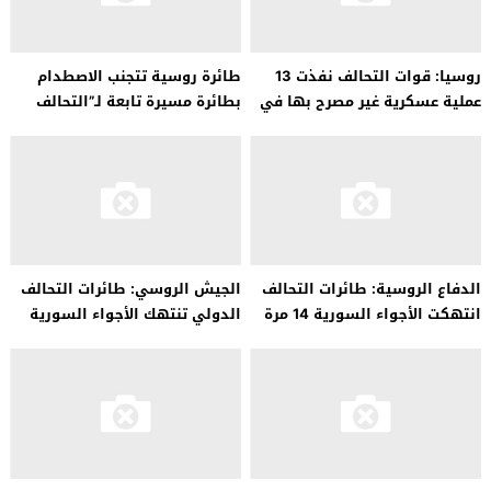
روسيا: قوات التحالف نفذت 13
طائرة روسية تتجنب الاصطدام
عملية عسكرية غير مصرح بها في
بطائرة مسيرة تابعة لـ”التحالف
سوريا خلال 24 ساعة
الدولي” اقتربت منها كثيرا في
حمص
الدفاع الروسية: طائرات التحالف
الجيش الروسي: طائرات التحالف
انتهكت الأجواء السورية 14 مرة
الدولي تنتهك الأجواء السورية
خلال 24 ساعة
12 مرة خلال يوم واحد