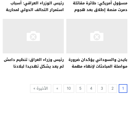
مسؤول أمريكي: طائرة مقاتلة
رئيس الوزراء العراقي: أسباب
دمرت منصة إطلاق بعد هجوم
استمرار التحالف الدولي لمحاربة
صاروخي بالقرب من قاعدة
داعش في العراق لم تعد قائمة
للتحالف في سوريا
بايدن والسوداني يؤكدان ضرورة
رئيس وزراء العراق: تنظيم داعش
مواصلة المباحثات لإنهاء مهمة
لم يعد يشكل تهديدا لبلادنا
قوات التحالف في العراق
1
2
3
4
5
10
»
الأخيرة »