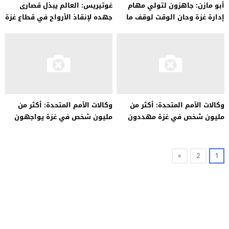
أبو مازن: جاهزون لتولي مهام
غوتيريس: العالم يبذل قصارى
إدارة غزة وحان الوقت لوقف ما
جهده لإنقاذ الأرواح في قطاع غزة
يتعرض له الشعب
وكالات الأمم المتحدة: أكثر من
وكالات الأمم المتحدة: أكثر من
مليون شخص في غزة مهددون
مليون شخص في غزة يواجهون
بالجوع إذا استمر القتال
المجاعة إذا استمر القتال
»
2
1