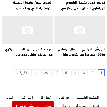
تونس تدين بشدة الهجوم
المغرب يدين بشدة العملية
الإرهابي الجبان الذي وقع في
الإرهابية التي وقعت قرب
العاصمة الروسية
العاصمة الروسية موسكو
الجيش الجزائري: اعتقال إرهابي
تم صد هجوم على البنك المركزي
و1551 مهاجرا غير شرعي خلال
في هايتي وقتل عدد من
عمليات عسكرية
المهاجمين
1
2
3
4
5
10
20
»
الأخيرة »
الصفحة الرئيسية
من نحن
أتصل بنا
أرسل خبرا
أعلن
لدينا
سياسة الخصوصية
ساهم في نشر الحقيقة