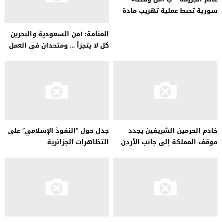
سورية تحبط عملية تهريب مادة
الكبتاغون قادمة من لبنان
المنامة: أمن السعودية والبحرين
كل لا يتجزأ … ومتحدان في العمل
على مكافحة الإرهاب
خادم الحرمين الشريفين يجدد
جدل حول “النفوذ الإسلامي” على
موقف المملكة إلى جانب الأردن
التظاهرات الجزائرية
في مواجهة التحديات