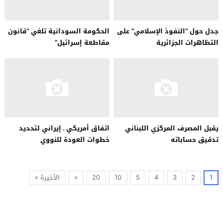
جدل حول “النفوذ الإسلامي” على
الحكومة السودانية تلغي “قانون
التظاهرات الجزائرية
مقاطعة إسرائيل”
يقبل المصرف المركزي اللبناني
اتفاق أمريكي ـ إيراني لتحديد
تدقيق حساباته
خطوات العودة للنووي
1
2
3
4
5
10
20
»
الأخيرة »