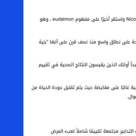
جودة الحياة مهمة للجميع. يعود الجدل حول نوعية الحياة إلى آلاف السنين ، حيث فكر أرسطو كثيرًا في كتابه Nicomagic Ethics واستقر أخيرًا على مفهوم eudaimon ، وهو
حة على نطاق واسع منذ نصف قرن على أنها “بنية
أ أولئك الذين يقيسون النتائج الصحية في تقييم
ية غالبًا على مقايضة حيث يتم تقليل جودة الحياة من
وال.
لتدابير مجتمعة تقييمًا شاملاً لعبء المرض