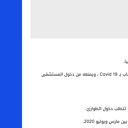
ا.
أظهرت دراسة طبية حديثة أجراها فريق من الباحثين من جامعة جورج واشنطن أن تناول الأسبرين قد يحمي رئة الشخص المصاب بـ Covid 19 ، ويمنعه من دخول المستشفى
ي تتطلب دخول الطوارئ.