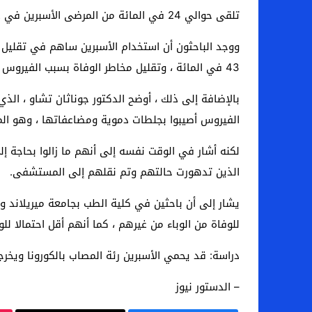
تلقى حوالي 24 في المائة من المرضى الأسبرين في غضون 24 ساعة من دخول المستشفى ، أو في الأيام السبعة السابقة للدخول ، بينما لم يتلق 76 في المائة الدواء.
43 في المائة ، وتقليل مخاطر الوفاة بسبب الفيروس بنسبة 47 في المائة.
بالإضافة إلى ذلك ، أوضح الدكتور جوناثان تشاو ، الذ
الفيروس أصيبوا بجلطات دموية ومضاعفاتها ، وهو الم
لكنه أشار في الوقت نفسه إلى أنهم ما زالوا بحاجة إ
الذين تدهورت حالتهم وتم نقلهم إلى المستشفى.
يشار إلى أن باحثين في كلية الطب بجامعة ميريلاند و
للوفاة من الوباء من غيرهم ، كما أنهم أقل احتمالا لل
دراسة: قد يحمي الأسبرين رئة المصاب بالكورونا ويخ
– الدستور نيوز