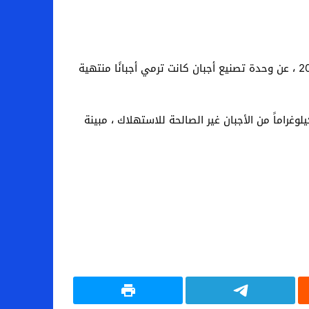
كشف فريق من دائرة الرقابة الاقتصادية بالإدارة الإقليمية لتنمية التجارة والصادرات بالمهدية ، اليوم الخميس 18 مارس 2021 ، عن وحدة تصنيع أجبان كانت ترمي أجبانًا منتهية
المديرة الإقليمية للتجارة وتنمية الصادرات بالمهدية سهام المبروك لراديو “الديوان” أنه تم ضبط كمية تقدر بـ 55 كيلوغراماً من الأجبان غير الصالحة للاستهلاك ، مبينة