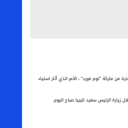
 قيس سعيد ، اليوم الأربعاء 17 مارس 2021 ، بجانبها حقيبة يد فاخرة من ماركة “توم فورد” ، الأمر الذي أثار استياء
 زيارة الرئيس سعيد لليبيا صباح اليوم.