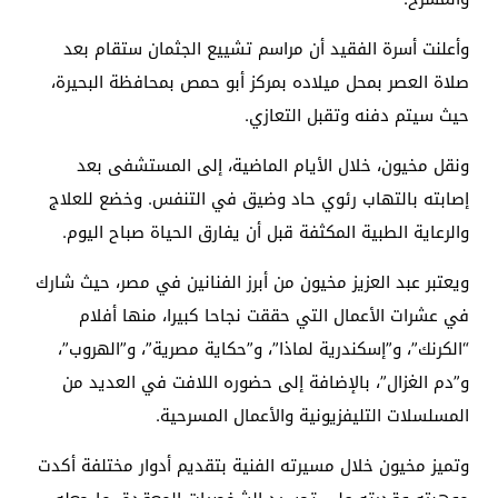
وأعلنت أسرة الفقيد أن مراسم تشييع الجثمان ستقام بعد
صلاة العصر بمحل ميلاده بمركز أبو حمص بمحافظة البحيرة،
حيث سيتم دفنه وتقبل التعازي.
ونقل مخيون، خلال الأيام الماضية، إلى المستشفى بعد
إصابته بالتهاب رئوي حاد وضيق في التنفس. وخضع للعلاج
والرعاية الطبية المكثفة قبل أن يفارق الحياة صباح اليوم.
ويعتبر عبد العزيز مخيون من أبرز الفنانين في مصر، حيث شارك
في عشرات الأعمال التي حققت نجاحا كبيرا، منها أفلام
“الكرنك”، و”إسكندرية لماذا”، و”حكاية مصرية”، و”الهروب”،
و”دم الغزال”، بالإضافة إلى حضوره اللافت في العديد من
المسلسلات التليفزيونية والأعمال المسرحية.
وتميز مخيون خلال مسيرته الفنية بتقديم أدوار مختلفة أكدت