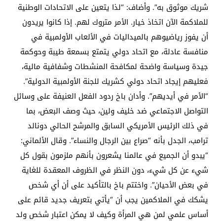
شريك موثوق به”. وأضاف: “لذا يتعين على الاتحادات الوطنية
للملاكمة الآن اتخاذ خيار. الأمر متروك لهم. إذا كانوا يريدون
أن يفوز رياضيوهم بالميداليات في الألعاب الأولمبية في
منافسة عادلة، مع اتحاد دولي يتمتع بسمعة طيبة وحوكمة
جيدة وسياسة واضحة لمكافحة المنشطات وشفافية مالية،
فعليهم إيجاد اتحاد دولي كشريك للجنة الأولمبية الدولية”.
“الأمر في أيديهم”. وأدان باخ ردود الفعل العنيفة على وسائل
التواصل الاجتماعي ضد خليف ولين، حيث وصف البعض، بما
في ذلك الرئيس الأمريكي السابق والمرشح الحالي دونالد
ترامب، الجدل بأنه “صراع بين الرجال والنساء”. وقال الألماني:
“يبدو أن الجميع في عالمنا يشعرون بأنهم ملزمون بقول كل
شيء عن كل شيء، دون النظر في الظروف المعقدة للغاية
في بعض الأحيان”. واختتم باخ بالتأكيد على أن أي شخص
يشكك في الملاكمين يجب أن “يأتي بتعريف جديد قائم على
أساس علمي لمن هي المرأة وكيف لا يمكن اعتبار شخص ولد