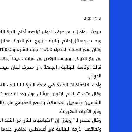
اخبار الرياضة – اليويفا يعقد اجتماعا طارئا
ليرة لبنانية
عالم الجريمة – ب الأمن والقضاء – في الصورة
بيروت – واصل سعر صرف الدولار تراجعه أمام الليرة اللب
عالم الجريمة – قُتل أربعة مهاجرين غير شرعيين
وبحسب وسائل إعلام لبنانية ، تراوح سعر الدولار مقابل الليرة اللبنانية في السوق السود
مال و اعمال – انكماش الاقتصاد السعودي ل
عن بيع الدولار ، وتوقف البعض عن شرائه ، فيما أرجع
قالت الرئاسة اللبنانية ، الجمعة ، إن مصرف لبنان س
الدولار.
وأدت الانخفاضات الحادة في قيمة الليرة اللبنانية ، التي فقدت نحو 90٪ من قيمتها ، إلى اضطرابا
وقال متحدث باسم الرئيس ميشال عون بعد لقاء مستشار
الشرعيين وتسجيل المعاملات بالسعر الحقيقي على (ا
وفق الآليات المعروفة.
وقال مصدر لـ “رويترز” إن “احتياطيات لبنان من النقد الأجنبي تبلغ نحو 16 مليار دولار الآن ، مقابل تقدير قدره 19.5 مليار دول
وتفاقمت الأزمة اللبنانية في أغسطس الماضي عندما دمر انفجار في ميناء بيروت أ