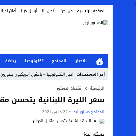
.
الصفحة الرئيسية
من نحن
أتصل بنا
أرسل خبرا
أعلن لدينا
الأخبار
المجتمع
تكنولوجيا
رياضة
أخر المستجدات
اخبار التكنولوجيا – باحثون أمريكيون يطورون 
أخبار الفن – ب الفن – إسعاد يونس: عادل إ
الرئيسية
اقتصاد الدستور
سعر الليرة اللبنانية يتحسن مقا
اراء و اقلام الدستور – بعد ست سنوات من انف
مال و اعمال – تراجع السندات الخليجية والم
المجتمع دستور نيوز
22 مارس 2021
اخبار العرب – الكويت: وفاة عامل نتيجة عد
عالم الجريمة – بالصور: إسبانيا تلغي حالة ال
دستور نيوز