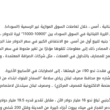
 لبحث خطة الفيفا لبيع حصة في كيان تجاري جديد
: إحباط عمليتين لتهريب مادة الكبتاجون إلى الخليج
نانية ، أمس ، خلال تعاملات السوق الموازية غير الرسمية (السوداء).
 أثناء محاولتهم عبور القناة الإنجليزية باتجاه بريطانيا
اء بين “10900-11000” ليرة للدولار ، وهو أدنى من سعر تداول أمس.
لمرة الأولى منذ عامين ونصف
وكان سعر العملة الخضراء 11.700 جنيه للشراء و 11800 جنيه للبيع أول من أمس. مع الانخفاض الكبير 
ت المصادر ذلك إلى معلومات تلقوها مؤخرًا عن تغير ملحوظ في سعر ال
يسمح للمصارف بالتداول في العملات ، مثل شركات الصرافة المعتمدة ،
ت في الأسابيع الأخيرة.
ه مع محافظ مصرف لبنان رياض سلامة “السماح للبنوك ابتداء من الا
لمنصة الالكترونية للمصرف المركزي) .. ومصرف لبنان سيتدخل لامتص
ار من البنك المركزي في آب الماضي”.
جزاء كبيرة من المدينة وقتل 200 شخص وأجبر حكومة دياب على الاستقالة. – (رويترز)