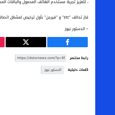
، لتعزيز تجربة مستخدم الهاتف المحمول والباقات الم
فاز تحالف “stc” و “فيرجن” بأول ترخيص لمشغل اتصالات افتراضي في الكويت
– الدستور نيوز
رابط مختصر
كلمات دليلية
الدستور نيوز