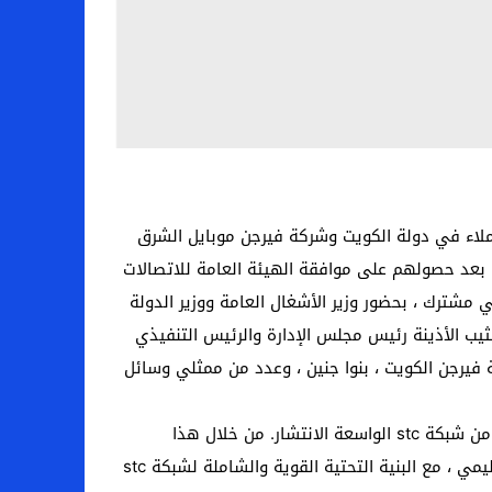
نصات متكاملة للعملاء في دولة الكويت وشركة فيرجن موبايل الشرق
قلة افتراضية (MVNO) ، الأولى من نوعها في الكويت. بعد حصولهم على موافقة الهيئة العامة للاتصالات
مشترك ، بحضور وزير الأشغال العامة ووزير الدولة
مثيب الأذينة رئيس مجلس الإدارة والرئيس التنفيذي
 ناصر الحربي ، الرئيس التنفيذي لشركة فيرجن الكويت ، بنوا جنين ، وعدد من ممثلي وسائل
وقالت stc في بيان لها إنه من خلال شراكتها مع Virgin VMMEA ، سيتم إطلاق أول مشغل MVNO في الكويت ، مستفيدًا من شبكة stc الواسعة الانتشار. من خلال هذا
التحالف ، تهدف الشركتان إلى الجمع بين دور فيرجن موبايل كشركة رائدة في MVNO والخدمات الرقمية على المستوى الإقليمي ، مع البنية التحتية القوية والشاملة لشبكة stc