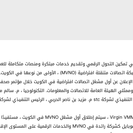
ت شركة الاتصالات الكويتية stc الرائدة في تمكين التحول الرقمي وتقديم خدمات مبتكرة وم
الأوسط وأفريقيا (VMMEA) بترخيص محلي لتشغيل شبكة اتصالات متن
 الإعلان عن أول مشغل اتصالات افتراضية في الكويت خلال مؤتمر صحفي 
وممثلي الهيئة العامة للاتصالات والمعلومات. التكنولوجيا ، م. سالم 
للهيئة العامة للاتصالات وتقنية المعلومات ، والرئيس التنفيذي لشركة stc م. مزيد بن