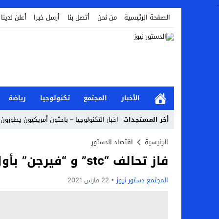
.
الصفحة الرئيسية
من نحن
أتصل بنا
أرسل خبرا
أعلن لدينا
الأخبار
المجتمع
تكنولوجيا
رياضة
أخر المستجدات
اخبار التكنولوجيا – باحثون أمريكيون يطورون ر
Stop
الرئيسية
اقتصاد الدستور
فاز تحالف “stc” و “فيرجن” بأول ترخيص لمشغل اتصالات افتراضي في الكويت
Previous
Next
المجتمع دستور نيوز
22 مارس 2021