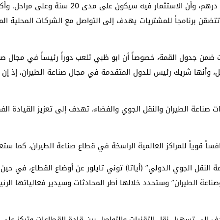
مة العالمية لصناعة الطيران 2012″، والتي تتضمّن برنامجاً للمشتريات يهدف إلى التواصل مع 
ضمن جدول القمة، خصوصاً أن ابو ظبي تلعب دوراً رئيساً في مجال صنا
اً قوياً للمراكز العالمية الراسخة في قطاع صناعة الطيران، كما ستع
ة النقل الجوي الدولي” (أياتا) توني تايلور عن أوضاع القطاع، في حين
ناعة الطيران” وستحدد خلالها أطر المحادثات وسيدير فعالياتها الرئيس
ف إلى تسهيل نقل التقنيات والتواصل بين قادة القطاعات وتركز على 