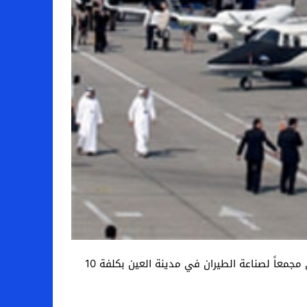
أعلن النائب الأول لرئيس وحدة صناعة الطيران في شركة “مبادلة” في أبو ظبي، بدر سليم سلطان العلماء، أن الإمارة ستنشئ مجمعاً لصناعة الطيران في مدينة العين بكلفة 10