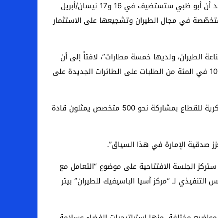
ولفت إلى أن كلفة المرحلة الأولى للمجمع تبلغ ملياري درهم، وأن الاستثمار فيه سيكون على مدى 20 سنة وعلى مراحل. وأكد أن أبو ظبي ستستضيف في 16 و17 نيسان/أبريل
الشركات المحلية المتخصّصة في مجال الطيران وتشجيعها على الاستثمار
عة الطيران، ولديها خمسة مطارات”، لافتاً إلى أن
الإمارة ستطلق قمراً اصطناعياً خلال نيسان/أبريل المقبل، وأنها شريك رئيس للدول المتقدمة في مجال صناعة الطيران، إذ إن 10 في المئة من الطلبات على الطائرات الجديدة على
وأوضح أن القمة، التي تمثل تجمعاً مختاراً لقادة قطاعات صناعة الطيران والنقل الجوي والفضاء، تهدف إلى تعزيز القيادة الفكرية للقطاع بمشاركة نحو 500 متخصص يمثلون قادة
زز صدقية الإمارة في هذا السياق”.
 ستركز الجلسة الافتتاحية على موضوع “التعامل مع
 التنفيذي لـ “مركز آسيا الباسيفيك للطيران” بيتر
مواضيع مختلفة، منها استراتيجيات الفضاء وسلامة