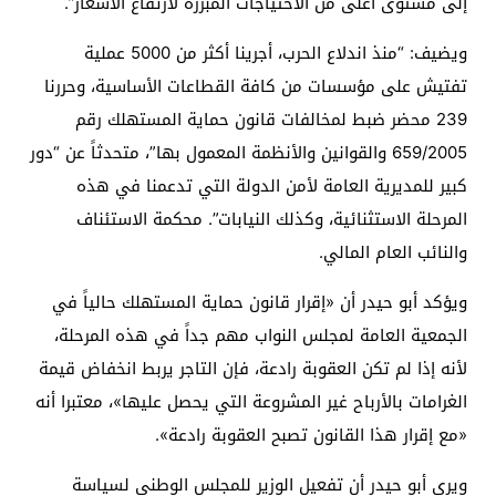
إلى مستوى أعلى من الاحتياجات المبررة لارتفاع الأسعار”.
ويضيف: “منذ اندلاع الحرب، أجرينا أكثر من 5000 عملية
تفتيش على مؤسسات من كافة القطاعات الأساسية، وحررنا
239 محضر ضبط لمخالفات قانون حماية المستهلك رقم
659/2005 والقوانين والأنظمة المعمول بها”، متحدثاً عن “دور
كبير للمديرية العامة لأمن الدولة التي تدعمنا في هذه
المرحلة الاستثنائية، وكذلك النيابات”. محكمة الاستئناف
والنائب العام المالي.
ويؤكد أبو حيدر أن «إقرار قانون حماية المستهلك حالياً في
الجمعية العامة لمجلس النواب مهم جداً في هذه المرحلة،
لأنه إذا لم تكن العقوبة رادعة، فإن التاجر يربط انخفاض قيمة
الغرامات بالأرباح غير المشروعة التي يحصل عليها»، معتبرا أنه
«مع إقرار هذا القانون تصبح العقوبة رادعة».
ويرى أبو حيدر أن تفعيل الوزير للمجلس الوطني لسياسة