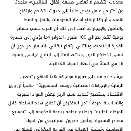
معدلات التضخم لا تعكس طبيعة إنفاق اللبنانيين»، متحدثاً
عن أكثر من عامل يؤدي حالياً إلى حدوث التضخم وارتفاع
الأسعار، أبرزها ارتفاع أسعار المحروقات والنقل والنفط
والتأمين والإيجارات. أضف إلى ذلك أن الحرب تسبب خسائر
يومية تقدر بحوالي 100 مليون. الدولار «ما يؤدي إلى خسارة
القدرة الإنتاجية، وبالتالي ارتفاع تلقائي للأسعار، من دون أن
ننسى الاحتكار الذي يحدث»، لافتاً إلى ارتفاع قياسي بنسبة
18 في المئة في أسعار المواد الغذائية.
ويشدد عجاقة على ضرورة مواجهة هذا الواقع بـ”تفعيل
الرقابة والإجراءات القضائية ووقف المحسوبية”، معتبراً أن وزير
الاقتصاد يستطيع تحديد نسب الربح لبعض المواد الحيوية
والأساسية، مردفاً: “من المفترض أن تطبق هذه السلطة خلال
المرحلة الحالية”. ويختتم عجاقة بدعوة الحكومة إلى “توسيع
مصادر الاستيراد وتأمين مخزون استراتيجي من المواد
الأساسية وتحقيق العدالة في التوزيع الجغرافي للسلع بين