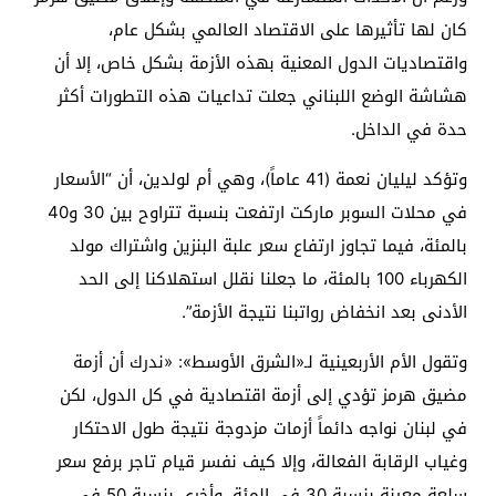
كان لها تأثيرها على الاقتصاد العالمي بشكل عام،
واقتصاديات الدول المعنية بهذه الأزمة بشكل خاص، إلا أن
هشاشة الوضع اللبناني جعلت تداعيات هذه التطورات أكثر
حدة في الداخل.
وتؤكد ليليان نعمة (41 عاماً)، وهي أم لولدين، أن “الأسعار
في محلات السوبر ماركت ارتفعت بنسبة تتراوح بين 30 و40
بالمئة، فيما تجاوز ارتفاع سعر علبة البنزين واشتراك مولد
الكهرباء 100 بالمئة، ما جعلنا نقلل استهلاكنا إلى الحد
الأدنى بعد انخفاض رواتبنا نتيجة الأزمة”.
وتقول الأم الأربعينية لـ«الشرق الأوسط»: «ندرك أن أزمة
مضيق هرمز تؤدي إلى أزمة اقتصادية في كل الدول، لكن
في لبنان نواجه دائماً أزمات مزدوجة نتيجة طول الاحتكار
وغياب الرقابة الفعالة، وإلا كيف نفسر قيام تاجر برفع سعر
سلعة معينة بنسبة 30 في المئة، وأخرى بنسبة 50 في