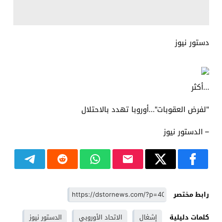
دستور نيوز
…أكثر
"لفرض العقوبات"…أوروبا تهدد بالاحتلال
– الدستور نيوز
رابط مختصر
كلمات دليلية
إشغال
الاتحاد الأوروبي
الدستور نيوز