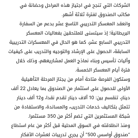
الشركات التي تنجح في اجتياز هذه المراحل وحضانة في
مكاتب الصندوق لفترة ثلاثة أشهر.
وانعقد المعسكر التدريبي التاسع عشر بدعم من السفارة
البريطانية؛ إذ سيتسنى للملتحقين بفعاليات المعسكر
التدريبي السابع عشر، كما هو الحال في المعسكرات التدريبية
السابقة، الحصول على الإرشاد والتوجيه والتدريب على كيفيات
وآليات تأسيس وبناء نماذج العمل لمشاريعهم، وذلك خلال
فترة أيام المعسكر الخمسة.
وستكون الفرصة متاحة أمام من يجتاز المرحلة التأهيلية
الأولى للحصول على استثمار من الصندوق بما يعادل 22 ألف
دينار، تنقسم بين: 10 آلاف دينار تقدم نقدا، و12 ألف دينار
تتمثل بتكاليف خدمات التدريب، والمساندة، والاستفادة من
شبكة المستثمرين التي تضم أكثر من 350 مستثمرا.
ومنذ انطلاقته في السوق المحلية قبل أكثر من عام استطاع
“صندوق أواسس 500” أن يجري تدريبات لعشرات الأفكار