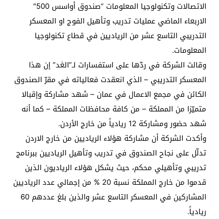
الاتصالات وتكنولوجيا المعلومات “صندوق أواسس 500″
الاربعاء الماضي عمليات تدريب وتأهيل الفوج او المعسكر
التدريبي التاسع عشر من الرياديين في قطاع تكنولوجيا
المعلومات.
وقالت الشركة في ردّها على استفسارات لـ”الغد” إن هذا
المعسكر التدريبي – الذي انعقدت فعالياته في مقرّ الصندوق
الكائن في مجمع الاعمال في عمان – شهد مشاركة وإقبالا
متميّزا من المملكة – من كافة محافظات المملكة – كما أنه
شهد حضور ومشاركة 12 ريادياً من خارج الأردن.
وأكدت الشركة أن مشاركة هؤلاء الرياديين من خارج الاردن
تدلّل على نجاح الصندوق في تدريب وتأهيل الرياديين ببرنامج
تدريبي وتأهيلي محكم، حيث يشكل هؤلاء الرياديون الذين
قدموا من خارج المملكة نسبة 20 % من إجمالي عدد الرياديين
المشاركين في المعسكر التاسع عشر والذين بلغ عددهم 60
ريادياً.