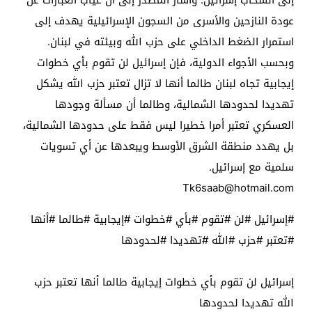
إلى انسحاب إسرائيل. وأشار المصدر إلى أن غياب العبارات عن
عودة النازحين والأسرى من السجون الإسرائيلية يهدف إلى
استمرار الضغط الداخلي على حزب الله وبيئته في لبنان.
وبحسب الأجواء الدولية، فإن إسرائيل لن تقوم بأي خطوات
إيجابية تجاه لبنان طالما أنها لا تزال تعتبر حزب الله يشكل
تهديدا لحدودها الشمالية، وطالما أن مسألة وجودها
العسكري تعتبر أمرا خطيرا ليس فقط على حدودها الشمالية،
بل يهدد منطقة الشرق الأوسط ويبعدها عن أي تسويات
سلمية مع إسرائيل.
Tk6saab@hotmail.com
#إسرائيل #لن #تقوم #بأي #خطوات #إيجابية #طالما #أنها
#تعتبر #حزب #الله #تهديدا #لحدودها
إسرائيل لن تقوم بأي خطوات إيجابية طالما أنها تعتبر حزب
الله تهديدا لحدودها