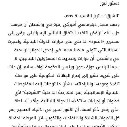
دستور نيوز
“الشرق” – تريز القسيسة صعب
وصف مصدر دبلوماسي أميركي رفيع في واشنطن أن موقف
حزب الله الرافض لتنفيذ الاتفاق اللبناني الإسرائيلي يرقى إلى
مستوى «التمرد» الداخلي على قرارات الدولة اللبنانية. واعتبرت
الهيئة التي تتولى منصبا مهما في إحدى الدوائر الرسمية
في واشنطن، أن قرارات وتصريحات المسؤولين اللبنانيين، لا
سيما الرئيس جوزف عون ورئيس الحكومة نواف سلام، إن دلت
على شيء، تشير إلى إصرار الجهات الحكومية على مواصلة
تنفيذ وعودها والتزاماتها بشأن ما توصلت إليه المفاوضات
اللبنانية الإسرائيلية، رغم المعارضة الداخلية “الشيعية” لأي
خطوات أو إجراءات ستتخذها الدولة اللبنانية. وأكد السلطة،
الذي رفض ذكر اسمه، أن الأمور تسير في الاتجاه الصحيح رغم
كل الأصوات الشاذة والانتقادات والتخوين، لأن المرحلة المقبلة
ستكون الأصعب سياسيا على لبنان، وتتطلب وعيا وحكمة من