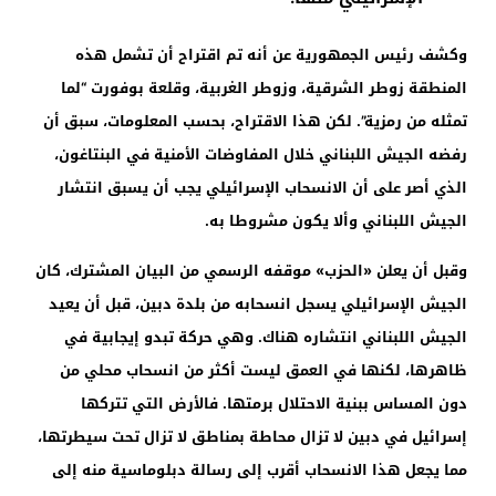
وكشف رئيس الجمهورية عن أنه تم اقتراح أن تشمل هذه
المنطقة زوطر الشرقية، وزوطر الغربية، وقلعة بوفورت “لما
تمثله من رمزية”. لكن هذا الاقتراح، بحسب المعلومات، سبق أن
رفضه الجيش اللبناني خلال المفاوضات الأمنية في البنتاغون،
الذي أصر على أن الانسحاب الإسرائيلي يجب أن يسبق انتشار
الجيش اللبناني وألا يكون مشروطا به.
وقبل أن يعلن «الحزب» موقفه الرسمي من البيان المشترك، كان
الجيش الإسرائيلي يسجل انسحابه من بلدة دبين، قبل أن يعيد
الجيش اللبناني انتشاره هناك. وهي حركة تبدو إيجابية في
ظاهرها، لكنها في العمق ليست أكثر من انسحاب محلي من
دون المساس ببنية الاحتلال برمتها. فالأرض التي تتركها
إسرائيل في دبين لا تزال محاطة بمناطق لا تزال تحت سيطرتها،
مما يجعل هذا الانسحاب أقرب إلى رسالة دبلوماسية منه إلى