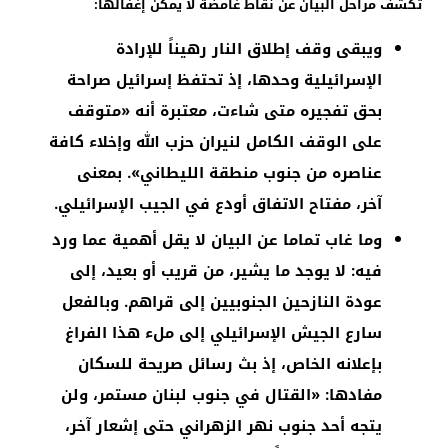
تكشف مراحل البيان عن نقاط غامضة لا يمكن إغفالها:
ويبقى وقف إطلاق النار رهيناً للإرادة
الإسرائيلية وحدها، إذ تحتفظ إسرائيل صراحة
بحق تفجيره متى شاءت، معتبرة أنه «متوقف
على الوقف الكامل لنيران حزب الله وإخلاء كافة
عناصره من جنوب منطقة الليطاني». بمعنى
آخر، مفتاح الاتفاق أودع في الجيب الإسرائيلي.
وما غاب تماما عن البيان لا يقل أهمية عما ورد
فيه: لا يوجد ما يشير، من قريب أو بعيد، إلى
عودة النازحين الجنوبيين إلى قراهم. وبالفعل
سارع الجيش الإسرائيلي إلى ملء هذا الفراغ
بإعلانه الخاص، إذ بث رسائل صريحة للسكان
مفادها: «القتال في جنوب لبنان مستمر، ولن
يتجه أحد جنوب نهر الزهراني حتى إشعار آخر،