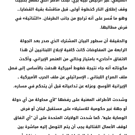
الشيعي، عبر الرئيس نبيه بري، لبحث الأطر التي تسمح بتثبيت
وقف إطلاق النار كخطوة أولى، قبل مناقشة بقية القضايا…
وهو ما فُسر على أنه تراجع من جانب الطرفان. «الثنائية» في
فرض مطالبها.
والحقيقة أن سطور البيان المشترك الذي صدر بعد الجولة
الرابعة من المفاوضات كانت كافية لإبلاغ اللبنانيين أن هذا
الاتفاق «أحادي» بامتياز وخالي من العنصر الإيراني، وأكدت
مكوناته أنه جاء نتيجة ضغوط أميركية هدفت بالأساس إلى فصل
ملف الصراع اللبناني ــ الإسرائيلي عن ملف الحرب الأميركية ــ
الإيرانية الأوسع، وعزله عن تداعياته قبل أن يتحكم في مساره.
وشددت الأطراف المعنية على رفضها “لأي محاولة من أي دولة
أو جهة غير حكومية للاستيلاء على مستقبل لبنان أو فرض
الوصاية عليه”. كما شددت الولايات المتحدة على أن “أي اتفاق
لوقف الأعمال القتالية يجب أن يتم التوصل إليه مباشرة بين