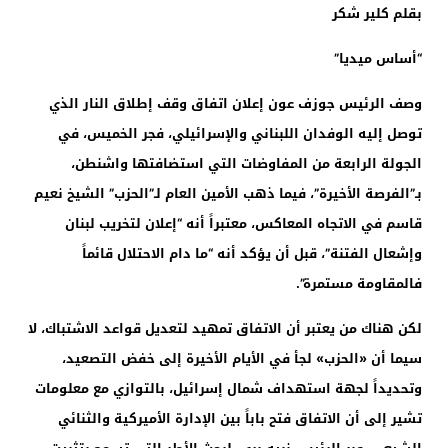
بقلم كلير شكر
“أساس ميديا”
وصف الرئيس جوزف عون إعلان اتفاق وقف إطلاق النار الذي
توصل إليه الوفدان اللبناني والإسرائيلي، فجر الخميس، في
الجولة الرابعة من المفاوضات التي استضافتها واشنطن،
بـ”الفرصة الأخيرة”، فيما ذهب الأمين العام لـ”الحزب” الشيخ نعيم
قاسم في الاتجاه المعاكس، معتبراً أنه “إعلان لتخريب لبنان
وإشعال الفتنة”، قبل أن يؤكد أنه “ما دام الاحتلال قائماً
فالمقاومة مستمرة”.
لكن هناك من يعتبر أن الاتفاق تمهيد لتعديل قواعد الاشتباك، لا
سيما أن «الحزب» لجأ في الأيام الأخيرة إلى خفض التصعيد،
وتحديداً لجهة استهداف شمال إسرائيل، بالتوازي مع معلومات
تشير إلى أن الاتفاق فتح باباً بين الإدارة الأميركية والثنائي