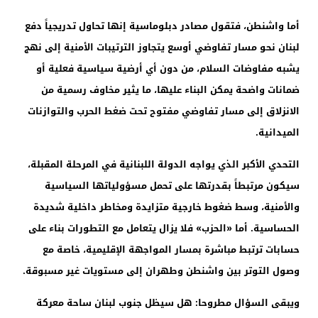
أما واشنطن، فتقول مصادر دبلوماسية إنها تحاول تدريجياً دفع
لبنان نحو مسار تفاوضي أوسع يتجاوز الترتيبات الأمنية إلى نهج
يشبه مفاوضات السلام، من دون أي أرضية سياسية فعلية أو
ضمانات واضحة يمكن البناء عليها، ما يثير مخاوف رسمية من
الانزلاق إلى مسار تفاوضي مفتوح تحت ضغط الحرب والتوازنات
الميدانية.
التحدي الأكبر الذي يواجه الدولة اللبنانية في المرحلة المقبلة،
سيكون مرتبطاً بقدرتها على تحمل مسؤولياتها السياسية
والأمنية، وسط ضغوط خارجية متزايدة ومخاطر داخلية شديدة
الحساسية. أما «الحزب» فلا يزال يتعامل مع التطورات بناء على
حسابات ترتبط مباشرة بمسار المواجهة الإقليمية، خاصة مع
وصول التوتر بين واشنطن وطهران إلى مستويات غير مسبوقة.
ويبقى السؤال مطروحا: هل سيظل جنوب لبنان ساحة معركة