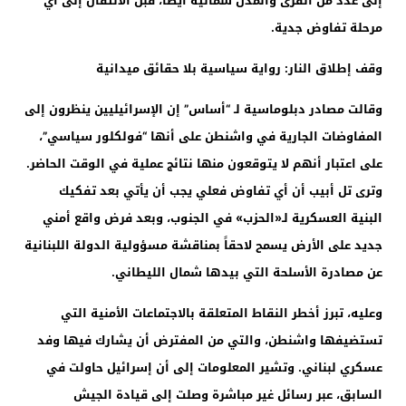
إلى عدد من القرى والمدن شماليه أيضاً، قبل الانتقال إلى أي
مرحلة تفاوض جدية.
وقف إطلاق النار: رواية سياسية بلا حقائق ميدانية
وقالت مصادر دبلوماسية لـ “أساس” إن الإسرائيليين ينظرون إلى
المفاوضات الجارية في واشنطن على أنها “فولكلور سياسي”،
على اعتبار أنهم لا يتوقعون منها نتائج عملية في الوقت الحاضر.
وترى تل أبيب أن أي تفاوض فعلي يجب أن يأتي بعد تفكيك
البنية العسكرية لـ«الحزب» في الجنوب، وبعد فرض واقع أمني
جديد على الأرض يسمح لاحقاً بمناقشة مسؤولية الدولة اللبنانية
عن مصادرة الأسلحة التي بيدها شمال الليطاني.
وعليه، تبرز أخطر النقاط المتعلقة بالاجتماعات الأمنية التي
تستضيفها واشنطن، والتي من المفترض أن يشارك فيها وفد
عسكري لبناني. وتشير المعلومات إلى أن إسرائيل حاولت في
السابق، عبر رسائل غير مباشرة وصلت إلى قيادة الجيش