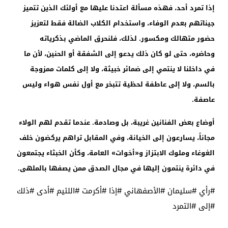
إذا تمرد أحد، فهذه مسألة اعتدنا عليها مع أولئك الذين تتميز
جيناتهم بعدم الوفاء، واستخدام الكلاب الضالة فقط لتعزيز
حضور متهالك ومكسور. لذلك، فلنحرق الماضي بذكرياته
وحاضره، حتى لو كان ذلك يدعو إلى الشفقة أو الحنين، لأن ما
في داخلنا لا ينتمي إلى ضمائر خبيثة، ولا إلى كلمات ممزوجة
بالسم، ولا إلى عاطفة لحظية تتبخر مع أول نفس هواء وليس
عاصفة.
أوضاع بعض الفنانين غريبة، بل وصادمة. عندما تقدم لهم الولاء
مجاناً، يسارعون إلى الخيانة، وفي المقابل تراهم يركضون خلف
الغوغاء وملوك الابتزاز و«أخوات» العامة، وكأن الخبثاء يجتمعون
في دائرة ينتمون إليها في مجال الصدق ممن يصفها بالملهى.
#رأي #سليمان #الأصفهاني #إذا #أكرمت #اللئيم #أدى #ذلك
#إلى #التمرد