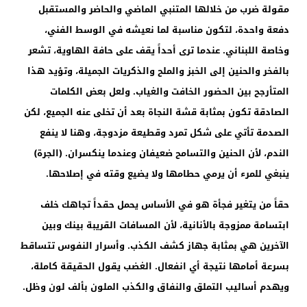
مقولة ضرب من خلالها المتنبي الماضي والحاضر والمستقبل
دفعة واحدة، لتكون مناسبة لما نعيشه في الوسط الفني،
وخاصة اللبناني. عندما ترى أحداً يقف على حافة الهاوية، تشعر
بالفخر والحنين إلى الخبز والملح والذكريات الجميلة، وتؤيد هذا
المتأرجح بين الحضور الخافت والغياب. ولعل بعض الكلمات
الصادقة تكون بمثابة قشة النجاة بعد أن تخلى عنه الجميع، لكن
الصدمة تأتي على شكل تمرد وقطيعة مزدوجة، وهنا لا ينفع
الندم، لأن الحنين والتسامح ضعيفان وعندما ينكسران. (الجرة)
ينبغي للمرء أن يرمي حطامها ولا يضيع وقته في إصلاحها.
حقاً من يتغير فجأة هو في الأساس يحمل حقداً تجاهك خلف
ابتسامة ممزوجة بالأنانية، لأن المسافات القريبة بينك وبين
الآخرين هي بمثابة جهاز كشف الكذب. وأسرار النفوس تتساقط
بسرعة أمامها نتيجة أي انفعال. الغضب يقول الحقيقة كاملة،
ويهدم أساليب التملق والنفاق والكذب الملون بألف لون وظل.